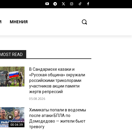
И
МНЕНИЯ
MOST READ
В Сандармохе казаки и
«Русская община» окружали
российскими триколорами
участников акции памяти
жертв репрессий
05.08.2026
Химикаты попали в водоемы
после атаки БПЛА по
Домодедово — жители бьют
00:04:39
тревогу