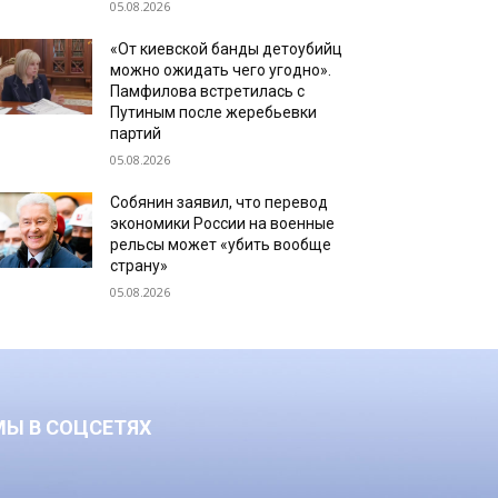
05.08.2026
«От киевской банды детоубийц
можно ожидать чего угодно».
Памфилова встретилась с
Путиным после жеребьевки
партий
05.08.2026
Собянин заявил, что перевод
экономики России на военные
рельсы может «убить вообще
страну»
05.08.2026
МЫ В СОЦСЕТЯХ