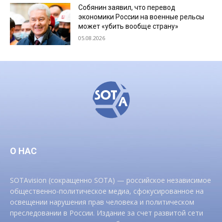
Собянин заявил, что перевод
экономики России на военные рельсы
может «убить вообще страну»
05.08.2026
О НАС
SOTAvision (сокращенно SOTA) — российское независимое
общественно-политическое медиа, сфокусированное на
освещении нарушения прав человека и политическом
преследовании в России. Издание за счет развитой сети