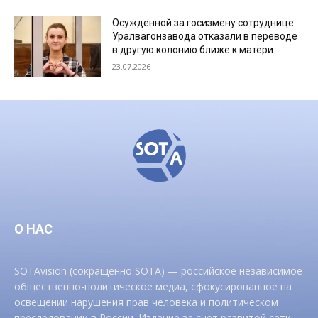
Осужденной за госизмену сотруднице
Уралвагонзавода отказали в переводе
в другую колонию ближе к матери
23.07.2026
О НАС
SOTAvision (сокращенно SOTA) — российское независимое
общественно-политическое медиа, сфокусированное на
освещении нарушения прав человека и политическом
преследовании в России. Издание за счет развитой сети