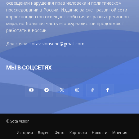
освещении нарушения прав человека и политическом
преследовании в России. Издание за счет развитой сети
корреспондентов освещает события из разных регионов
мира, но большая часть его журналистов продолжают
работать в России.
Для связи:
sotavisionsend@gmail.com
МЫ В СОЦСЕТЯХ
© Sota Vision
Истории
Видео
Фото
Карточки
Новости
Мнения