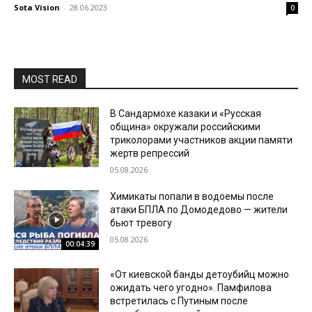
Sota Vision
-
28.06.2023
0
MOST READ
В Сандармохе казаки и «Русская
община» окружали российскими
триколорами участников акции памяти
жертв репрессий
05.08.2026
Химикаты попали в водоемы после
атаки БПЛА по Домодедово — жители
бьют тревогу
05.08.2026
00:04:39
«От киевской банды детоубийц можно
ожидать чего угодно». Памфилова
встретилась с Путиным после