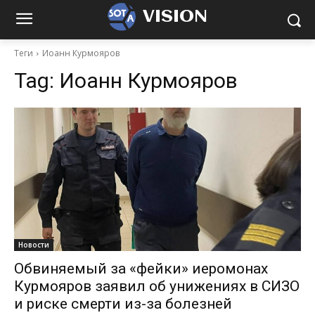
VISION
Теги
Иоанн Курмояров
Tag:
Иоанн Курмояров
Новости
Обвиняемый за «фейки» иеромонах
Курмояров заявил об унижениях в СИЗО
и риске смерти из-за болезней