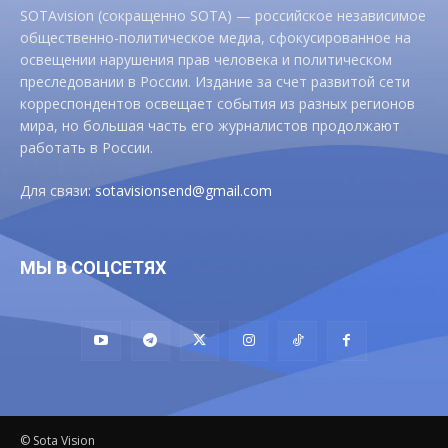
SOTAvision (сокращенно SOTA) — российское независимое
общественно-политическое медиа, сфокусированное на
освещении нарушения прав человека и политическом
преследовании в России. Издание за счет развитой сети
корреспондентов освещает события из разных регионов
мира, но большая часть его журналистов продолжают
работать в России.
Для связи:
sotavisionsend@gmail.com
МЫ В СОЦСЕТЯХ
© Sota Vision