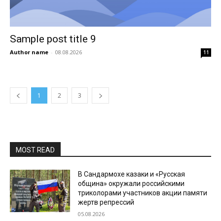
Sample post title 9
Author name
-
08.08.2026
11
1
2
3
MOST READ
В Сандармохе казаки и «Русская
община» окружали российскими
триколорами участников акции памяти
жертв репрессий
05.08.2026