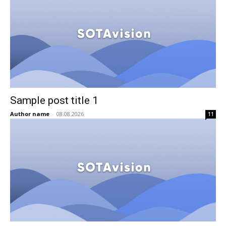
Sample post title 1
Author name
-
08.08.2026
11