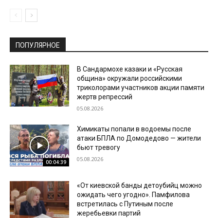
ПОПУЛЯРНОЕ
В Сандармохе казаки и «Русская
община» окружали российскими
триколорами участников акции памяти
жертв репрессий
05.08.2026
Химикаты попали в водоемы после
атаки БПЛА по Домодедово — жители
бьют тревогу
05.08.2026
00:04:39
«От киевской банды детоубийц можно
ожидать чего угодно». Памфилова
встретилась с Путиным после
жеребьевки партий