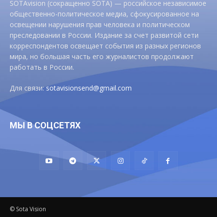
SOTAvision (сокращенно SOTA) — российское независимое
общественно-политическое медиа, сфокусированное на
освещении нарушения прав человека и политическом
преследовании в России. Издание за счет развитой сети
корреспондентов освещает события из разных регионов
мира, но большая часть его журналистов продолжают
работать в России.
Для связи:
sotavisionsend@gmail.com
МЫ В СОЦСЕТЯХ
© Sota Vision