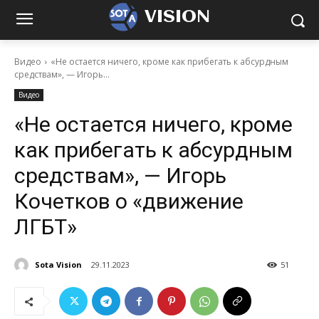
VISION
Видео
«Не остается ничего, кроме как прибегать к абсурдным
средствам», — Игорь...
Видео
«Не остается ничего, кроме
как прибегать к абсурдным
средствам», — Игорь
Кочетков о «движение
ЛГБТ»
Sota Vision
29.11.2023
51