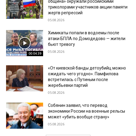
община» окружали российскими
триколорами участников акции памяти
жертв репрессий
05.08.2026
Химикаты попали в водоемы после
атаки БПЛА по Домодедово — жители
бьют тревогу
05.08.2026
00:04:39
«От киевской банды детоубийц можно
ожидать чего угодно». Памфилова
встретилась с Путиным после
жеребьевки партий
05.08.2026
Собянин заявил, что перевод
экономики России на военные рельсы
может «убить вообще страну»
05.08.2026