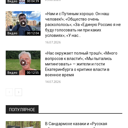
Видео
00:04:39
«Нам и с Путиным хорошо. Он наш
человек!»; «Общество очень
раскололось»; «За «Единую Россию я не
буду голосовать ни при каких
Видео
00:12:04
условиях»; «У нас...
16.07.2026
«Нас окружает полный трэш!»; «Много
вопросов к власти!»; «Мы пытались
митинговать» — жители и гости
Екатеринбурга о критике власти в
Видео
00:12:55
военное время
14.07.2026
ПОПУЛЯРНОЕ
В Сандармохе казаки и «Русская