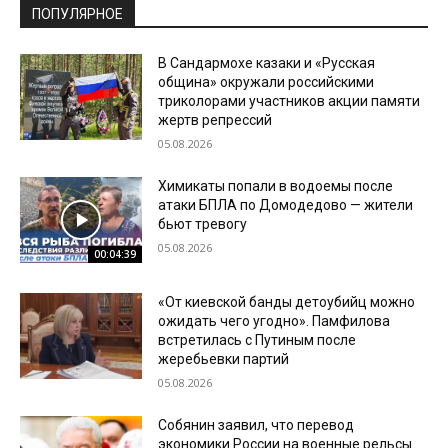
ПОПУЛЯРНОЕ
В Сандармохе казаки и «Русская
община» окружали российскими
триколорами участников акции памяти
жертв репрессий
05.08.2026
Химикаты попали в водоемы после
атаки БПЛА по Домодедово — жители
бьют тревогу
05.08.2026
00:04:39
«От киевской банды детоубийц можно
ожидать чего угодно». Памфилова
встретилась с Путиным после
жеребьевки партий
05.08.2026
Собянин заявил, что перевод
экономики России на военные рельсы