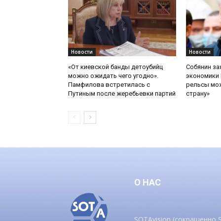
Новости
Новости
«От киевской банды детоубийц
Собянин за
можно ожидать чего угодно».
экономики 
Памфилова встретилась с
рельсы мож
Путиным после жеребьевки партий
страну»
О НАС
SOTAvision (сокращенно