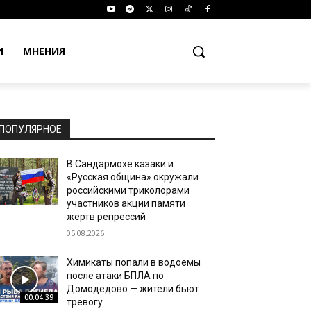
И
МНЕНИЯ
ПОПУЛЯРНОЕ
В Сандармохе казаки и
«Русская община» окружали
российскими триколорами
участников акции памяти
жертв репрессий
05.08.2026
Химикаты попали в водоемы
после атаки БПЛА по
Домодедово — жители бьют
00:04:39
тревогу