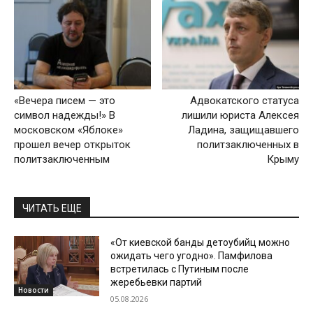
«Вечера писем — это
Адвокатского статуса
символ надежды!» В
лишили юриста Алексея
московском «Яблоке»
Ладина, защищавшего
прошел вечер открыток
политзаключенных в
политзаключенным
Крыму
ЧИТАТЬ ЕЩЕ
«От киевской банды детоубийц можно
ожидать чего угодно». Памфилова
встретилась с Путиным после
жеребьевки партий
Новости
05.08.2026