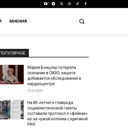
И
МНЕНИЯ
ПОПУЛЯРНОЕ
Мария Бонцлер потеряла
сознание в СИЗО, защита
добивается обследования в
кардиоцентре
23.07.2026
На 85-летнего главреда
социалистической газеты
составили протокол о «фейках»
из-за чужой колонки с критикой
РКН