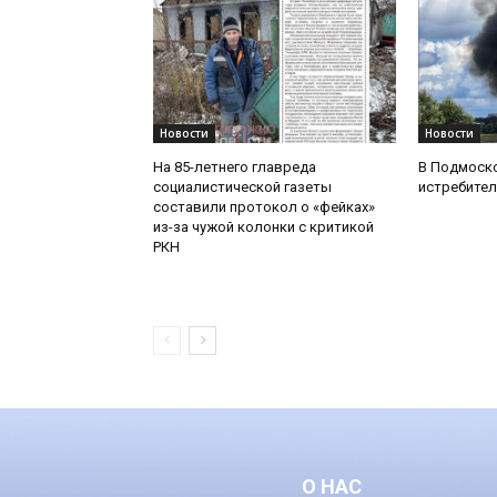
Новости
Новости
На 85-летнего главреда
В Подмоск
социалистической газеты
истребител
составили протокол о «фейках»
из-за чужой колонки с критикой
РКН
О НАС