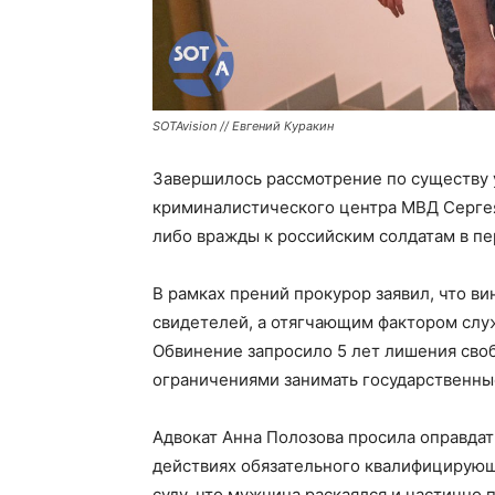
SOTAvision // Евгений Куракин
Завершилось рассмотрение по существу 
криминалистического центра МВД Сергея
либо вражды к российским солдатам в пе
В рамках прений прокурор заявил, что в
свидетелей, а отягчающим фактором слу
Обвинение запросило 5 лет лишения сво
ограничениями занимать государственные
Адвокат Анна Полозова просила оправдать
действиях обязательного квалифицирующ
суду, что мужчина раскаялся и частично 