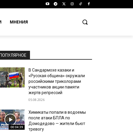
И
МНЕНИЯ
ПОПУЛЯРНОЕ
В Сандармохе казаки и
«Русская община» окружали
российскими триколорами
участников акции памяти
жертв репрессий
05.08.2026
Химикаты попали в водоемы
после атаки БПЛА по
Домодедово — жители бьют
00:04:39
тревогу