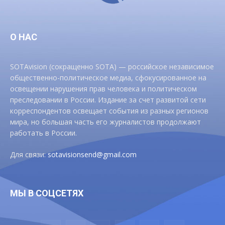
О НАС
SOTAvision (сокращенно SOTA) — российское независимое
общественно-политическое медиа, сфокусированное на
освещении нарушения прав человека и политическом
преследовании в России. Издание за счет развитой сети
корреспондентов освещает события из разных регионов
мира, но большая часть его журналистов продолжают
работать в России.
Для связи:
sotavisionsend@gmail.com
МЫ В СОЦСЕТЯХ