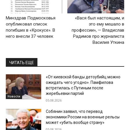
Минздрав Подмосковья
«Вася был настоящим, и
опубликовал список
это ему мешало в
погибших в «Крокусе». В
профессии», — Владислав
него внесли 37 человек
Радимов про журналиста
Василия Уткина
ЧИТАТЬ ЕЩЕ
«От киевской банды детоубийц можно
ожидать чего угодно». Памфилова
встретилась с Путиным после
жеребьевки партий
Новости
05.08.2026
Собянин заявил, что перевод
экономики России на военные рельсы
может «убить вообще страну»
05.08.2026