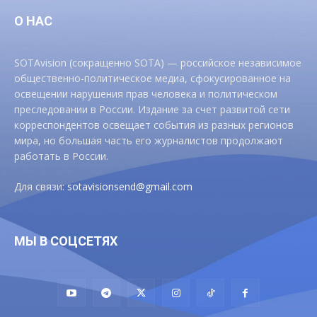
О НАС
SOTAvision (сокращенно SOTA) — российское независимое
общественно-политическое медиа, сфокусированное на
освещении нарушения прав человека и политическом
преследовании в России. Издание за счет развитой сети
корреспондентов освещает события из разных регионов
мира, но большая часть его журналистов продолжают
работать в России.
Для связи:
sotavisionsend@gmail.com
МЫ В СОЦСЕТЯХ