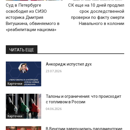
Суд в Петербурге
СК еще на 10 дней продлил
освободил из СИЗО
срок доследственной
историка Дмитрия
проверки по факту смерти
Витушкина, обвиняемого в
Навального в колонии
«реабилитации нацизма»
ЧИТАТЬ ЕЩЕ
Анкоридж испустил дух
23.07.2026
Карточки
Талоны и ограничения: что происходит
с топливом в России
04.06.2026
Карточки
В Венгрии завершились парламентские