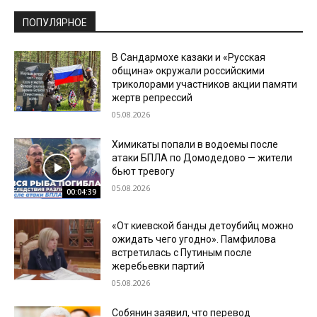
ПОПУЛЯРНОЕ
В Сандармохе казаки и «Русская
община» окружали российскими
триколорами участников акции памяти
жертв репрессий
05.08.2026
Химикаты попали в водоемы после
атаки БПЛА по Домодедово — жители
бьют тревогу
05.08.2026
00:04:39
«От киевской банды детоубийц можно
ожидать чего угодно». Памфилова
встретилась с Путиным после
жеребьевки партий
05.08.2026
Собянин заявил, что перевод