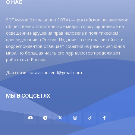
О НАС
SOTAvision (сокращенно SOTA) — российское независимое
общественно-политическое медиа, сфокусированное на
освещении нарушения прав человека и политическом
преследовании в России. Издание за счет развитой сети
корреспондентов освещает события из разных регионов
мира, но большая часть его журналистов продолжают
работать в России.
Для связи:
sotavisionsend@gmail.com
МЫ В СОЦСЕТЯХ