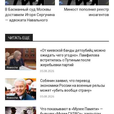
В Басманный суд Москвы
Минюст пополнил реестр
доставили Игоря Сергунина
иноагентов
— адвоката Навального
ЧИТАТЬ ЕЩЕ
«От киевской банды детоубийц можно
ожидать чего угодно». Памфилова
встретилась с Путиным после
жеребьевки партий
Новости
05.08.2026
Собянин заявил, что перевод
экономики России на военные рельсы
может «убить вообще страну»
05.08.2026
Новости
Что показывают в «Музее Памяти» —
бывшем «Музее ГУЛАГа», закрытом