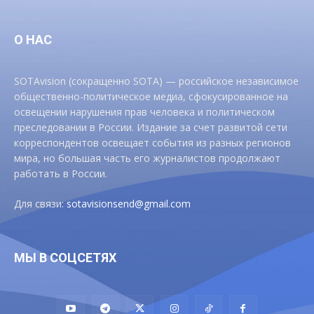
О НАС
SOTAvision (сокращенно SOTA) — российское независимое
общественно-политическое медиа, сфокусированное на
освещении нарушения прав человека и политическом
преследовании в России. Издание за счет развитой сети
корреспондентов освещает события из разных регионов
мира, но большая часть его журналистов продолжают
работать в России.
Для связи:
sotavisionsend@gmail.com
МЫ В СОЦСЕТЯХ