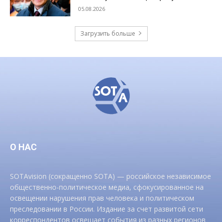
05.08.2026
Загрузить больше
О НАС
SOTAvision (сокращенно SOTA) — российское независимое
общественно-политическое медиа, сфокусированное на
освещении нарушения прав человека и политическом
преследовании в России. Издание за счет развитой сети
корреспондентов освещает события из разных регионов