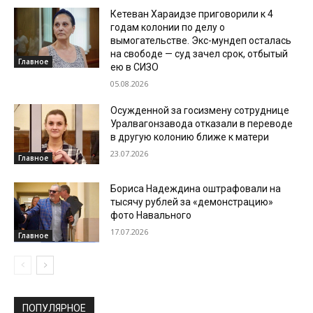
Кетеван Хараидзе приговорили к 4
годам колонии по делу о
вымогательстве. Экс-мундеп осталась
на свободе — суд зачел срок, отбытый
Главное
ею в СИЗО
05.08.2026
Осужденной за госизмену сотруднице
Уралвагонзавода отказали в переводе
в другую колонию ближе к матери
23.07.2026
Главное
Бориса Надеждина оштрафовали на
тысячу рублей за «демонстрацию»
фото Навального
17.07.2026
Главное
ПОПУЛЯРНОЕ