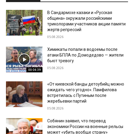
В Сандармохе казаки и «Русская
община» окружали российскими
триколорами участников акции памяти
жертв репрессий
05.08.2026
Химикаты попали в водоемы после
атаки БПЛА по Домодедово — жители
бьют тревогу
05.08.2026
00:04:39
«От киевской банды детоубийц можно
ожидать чего угодно». Памфилова
встретилась с Путиным после
жеребьевки партий
05.08.2026
Собянин заявил, что перевод
экономики России на военные рельсы
может «убить вообще страну»