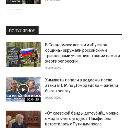
Новости
ПОПУЛЯРНОЕ
В Сандармохе казаки и «Русская
община» окружали российскими
триколорами участников акции памяти
жертв репрессий
05.08.2026
Химикаты попали в водоемы после
атаки БПЛА по Домодедово — жители
бьют тревогу
05.08.2026
00:04:39
«От киевской банды детоубийц можно
ожидать чего угодно». Памфилова
встретилась с Путиным после