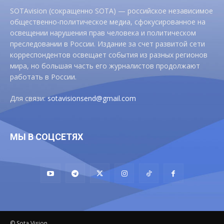
SOTAvision (сокращенно SOTA) — российское независимое
общественно-политическое медиа, сфокусированное на
освещении нарушения прав человека и политическом
преследовании в России. Издание за счет развитой сети
корреспондентов освещает события из разных регионов
мира, но большая часть его журналистов продолжают
работать в России.
Для связи:
sotavisionsend@gmail.com
МЫ В СОЦСЕТЯХ
© Sota Vision