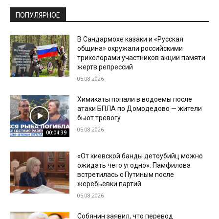
ПОПУЛЯРНОЕ
В Сандармохе казаки и «Русская
община» окружали российскими
триколорами участников акции памяти
жертв репрессий
05.08.2026
Химикаты попали в водоемы после
атаки БПЛА по Домодедово — жители
бьют тревогу
05.08.2026
00:04:39
«От киевской банды детоубийц можно
ожидать чего угодно». Памфилова
встретилась с Путиным после
жеребьевки партий
05.08.2026
Собянин заявил, что перевод