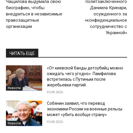
Чащилова выдумала свою
политзаключенного
биографию, чтобы
Даниила Кринари,
внедриться в независимые
осужденного за
правозащитные
«конфиденциальное
организации
сотрудничество с
Украиной»
ЧИТАТЬ ЕЩЕ
«От киевской банды детоубийц можно
ожидать чего угодно». Памфилова
встретилась с Путиным после
жеребьевки партий
Новости
05.08.2026
Собянин заявил, что перевод
экономики России на военные рельсы
может «убить вообще страну»
05.08.2026
Новости