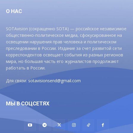
О НАС
SOTAvision (сокращенно SOTA) — российское независимое
общественно-политическое медиа, сфокусированное на
освещении нарушения прав человека и политическом
преследовании в России. Издание за счет развитой сети
корреспондентов освещает события из разных регионов
мира, но большая часть его журналистов продолжают
работать в России.
Для связи:
sotavisionsend@gmail.com
МЫ В СОЦСЕТЯХ