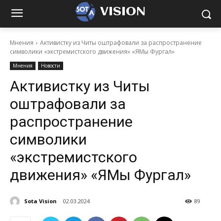
VISION
Мнения
Активистку из Читы оштрафовали за распространение
символики «экстремистского движения» «ЯМы Фургал»
Мнения
Новости
Активистку из Читы
оштрафовали за
распространение
символики
«экстремистского
движения» «ЯМы Фургал»
Sota Vision
02.03.2024
89