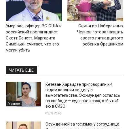
Умер экс-офицер ВС США и
Семья из Набережных
российский пропагандист
Челнов готова назвать
Скотт Бенетт. Маргарита
своего пятнадцатого
Симоньян считает, что его
ребенка Орешником
могли убить
ЧИТАТЬ ЕЩЕ
Кетеван Хараидзе приговорили к 4
годам колонии по делу о
вымогательстве. Экс-мундеп осталась
на свободе — суд зачел срок, отбытый
Главное
ею в СИЗО
05.08.2026
Осужденной за госизмену сотруднице