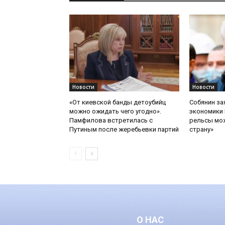
Новости
Новости
«От киевской банды детоубийц
Собянин за
можно ожидать чего угодно».
экономики 
Памфилова встретилась с
рельсы мож
Путиным после жеребьевки партий
страну»
О НАС