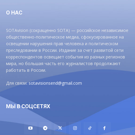
О НАС
SOTAvision (сокращенно SOTA) — российское независимое
общественно-политическое медиа, сфокусированное на
освещении нарушения прав человека и политическом
преследовании в России. Издание за счет развитой сети
корреспондентов освещает события из разных регионов
мира, но большая часть его журналистов продолжают
работать в России.
Для связи:
sotavisionsend@gmail.com
МЫ В СОЦСЕТЯХ