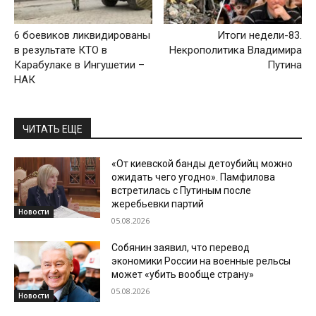
6 боевиков ликвидированы
Итоги недели-83.
в результате КТО в
Некрополитика Владимира
Карабулаке в Ингушетии –
Путина
НАК
ЧИТАТЬ ЕЩЕ
«От киевской банды детоубийц можно
ожидать чего угодно». Памфилова
встретилась с Путиным после
жеребьевки партий
Новости
05.08.2026
Собянин заявил, что перевод
экономики России на военные рельсы
может «убить вообще страну»
05.08.2026
Новости