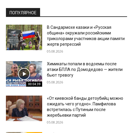
ПОПУЛЯРНОЕ
В Сандармохе казаки и «Русская
община» окружали российскими
триколорами участников акции памяти
жертв репрессий
05.08.2026
Химикаты попали в водоемы после
атаки БПЛА по Домодедово — жители
бьют тревогу
05.08.2026
00:04:39
«От киевской банды детоубийц можно
ожидать чего угодно». Памфилова
встретилась с Путиным после
жеребьевки партий
05.08.2026