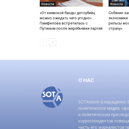
Новости
Новости
«От киевской банды детоубийц
Собянин за
можно ожидать чего угодно».
экономики 
Памфилова встретилась с
рельсы мож
Путиным после жеребьевки партий
страну»
О НАС
SOTAvision (сокращенно
политическое медиа, сф
и политическом преследо
корреспондентов освеща
часть его журналистов п