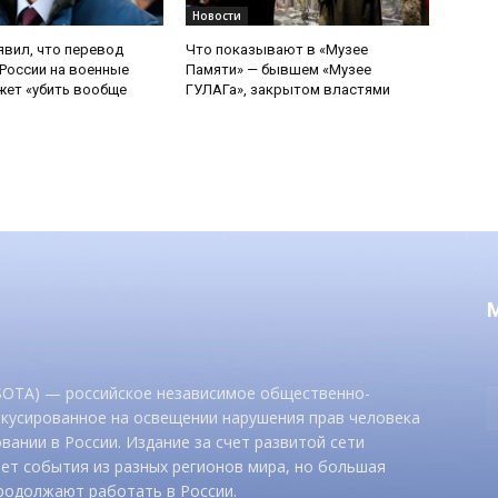
Новости
явил, что перевод
Что показывают в «Музее
России на военные
Памяти» — бывшем «Музее
ет «убить вообще
ГУЛАГа», закрытом властями
 SOTA) — российское независимое общественно-
окусированное на освещении нарушения прав человека
вании в России. Издание за счет развитой сети
ет события из разных регионов мира, но большая
родолжают работать в России.