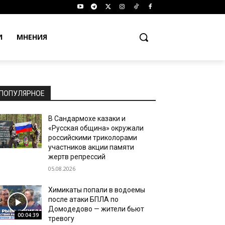
И
МНЕНИЯ
ПОПУЛЯРНОЕ
В Сандармохе казаки и
«Русская община» окружали
российскими триколорами
участников акции памяти
жертв репрессий
05.08.2026
Химикаты попали в водоемы
после атаки БПЛА по
Домодедово — жители бьют
00:04:39
тревогу