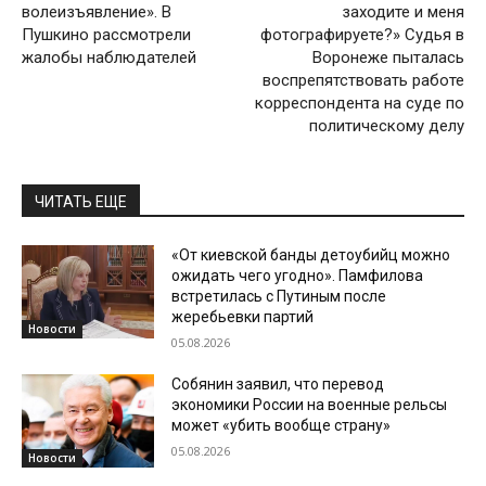
волеизъявление». В
заходите и меня
Пушкино рассмотрели
фотографируете?» Судья в
жалобы наблюдателей
Воронеже пыталась
воспрепятствовать работе
корреспондента на суде по
политическому делу
ЧИТАТЬ ЕЩЕ
«От киевской банды детоубийц можно
ожидать чего угодно». Памфилова
встретилась с Путиным после
жеребьевки партий
Новости
05.08.2026
Собянин заявил, что перевод
экономики России на военные рельсы
может «убить вообще страну»
05.08.2026
Новости