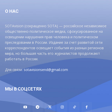
О НАС
SOTAvision (сокращенно SOTA) — российское независимое
общественно-политическое медиа, сфокусированное на
освещении нарушения прав человека и политическом
преследовании в России. Издание за счет развитой сети
корреспондентов освещает события из разных регионов
мира, но большая часть его журналистов продолжают
работать в России.
Для связи:
sotavisionsend@gmail.com
МЫ В СОЦСЕТЯХ