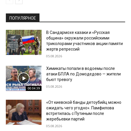
ПОПУЛЯРНОЕ
В Сандармохе казаки и «Русская
община» окружали российскими
триколорами участников акции памяти
жертв репрессий
05.08.2026
Химикаты попали в водоемы после
атаки БПЛА по Домодедово — жители
бьют тревогу
05.08.2026
00:04:39
«От киевской банды детоубийц можно
ожидать чего угодно». Памфилова
встретилась с Путиным после
жеребьевки партий
05.08.2026