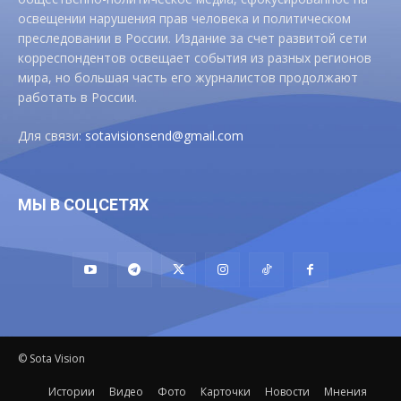
освещении нарушения прав человека и политическом
преследовании в России. Издание за счет развитой сети
корреспондентов освещает события из разных регионов
мира, но большая часть его журналистов продолжают
работать в России.
Для связи:
sotavisionsend@gmail.com
МЫ В СОЦСЕТЯХ
© Sota Vision
Истории
Видео
Фото
Карточки
Новости
Мнения