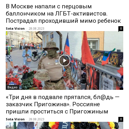
В Москве напали с перцовым
баллончиком на ЛГБТ-активистов.
Пострадал проходивший мимо ребенок
Sota Vision
-
28.08.2023
0
Видео
«Три дня в подвале прятался, бл@дь —
заказчик Пригожина». Россияне
пришли проститься с Пригожиным
Sota Vision
-
28.08.2023
0