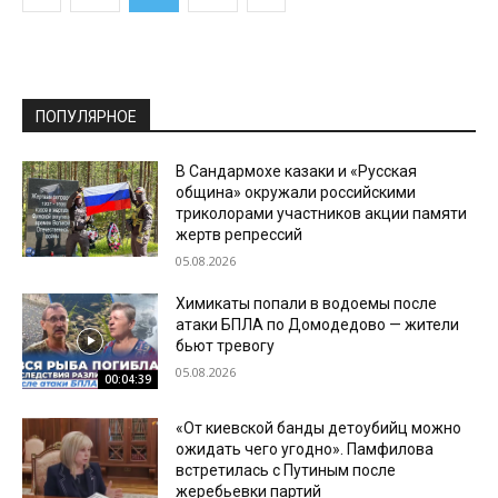
ПОПУЛЯРНОЕ
В Сандармохе казаки и «Русская
община» окружали российскими
триколорами участников акции памяти
жертв репрессий
05.08.2026
Химикаты попали в водоемы после
атаки БПЛА по Домодедово — жители
бьют тревогу
05.08.2026
00:04:39
«От киевской банды детоубийц можно
ожидать чего угодно». Памфилова
встретилась с Путиным после
жеребьевки партий