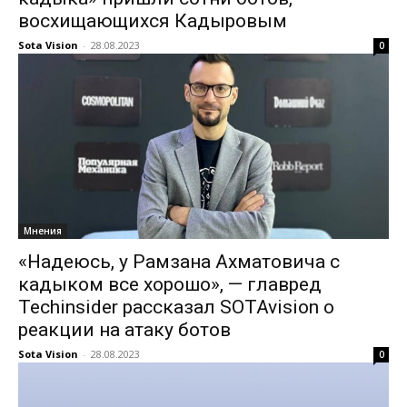
восхищающихся Кадыровым
Sota Vision
-
28.08.2023
0
Мнения
«Надеюсь, у Рамзана Ахматовича с
кадыком все хорошо», — главред
Techinsider рассказал SOTAvision о
реакции на атаку ботов
Sota Vision
-
28.08.2023
0