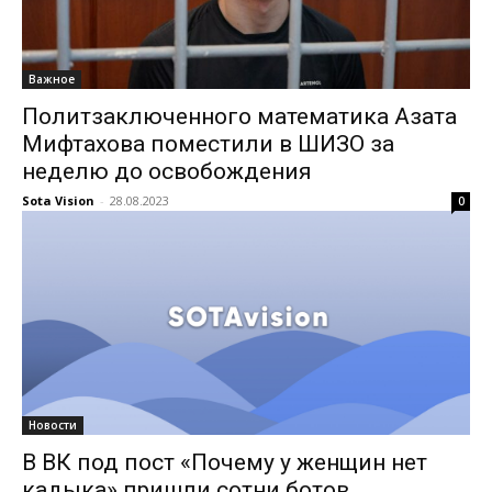
Важное
Политзаключенного математика Азата
Мифтахова поместили в ШИЗО за
неделю до освобождения
Sota Vision
-
28.08.2023
0
Новости
В ВК под пост «Почему у женщин нет
кадыка» пришли сотни ботов,