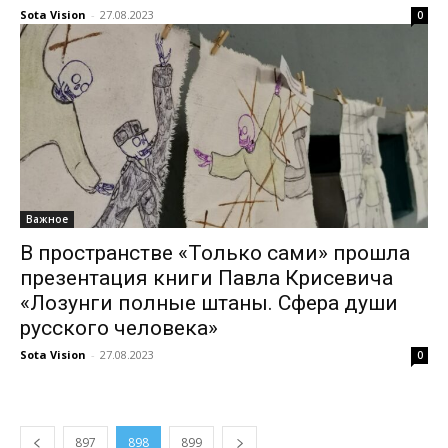
Sota Vision
-
27.08.2023
0
Важное
В пространстве «Только сами» прошла
презентация книги Павла Крисевича
«Лозунги полные штаны. Сфера души
русского человека»
Sota Vision
-
27.08.2023
0
897
898
899