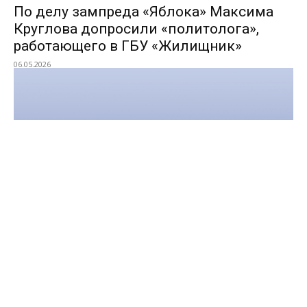
По делу зампреда «Яблока» Максима
Круглова допросили «политолога»,
работающего в ГБУ «Жилищник»
06.05.2026
«Наглядная, наглая, дерзкая и ни на что
не оборачивающаяся жестокость» —
Дмитрий Муратов о продлении меры
пресечения журналисту «Новой газеты»
Олегу Ролдугину