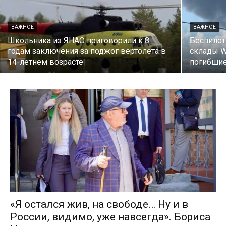
ВАЖНОЕ
ВАЖНОЕ
Школьника из ЯНАО приговорили к 8
Беспилот
годам заключения за поджог вертолета в
склады Wi
14-летнем возрасте
погибшие
«Я остался жив, на свободе… Ну и в
России, видимо, уже навсегда». Бориса