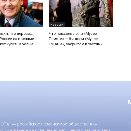
Новости
явил, что перевод
Что показывают в «Музее
России на военные
Памяти» — бывшем «Музее
ет «убить вообще
ГУЛАГа», закрытом властями
 SOTA) — российское независимое общественно-
окусированное на освещении нарушения прав человека