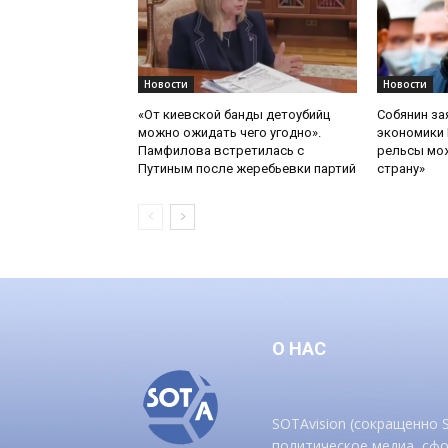
Новости
Новости
«От киевской банды детоубийц
Собянин за
можно ожидать чего угодно».
экономики 
Памфилова встретилась с
рельсы мож
Путиным после жеребьевки партий
страну»
О НАС
SOTAvision (сокращенно
политическое медиа, сф