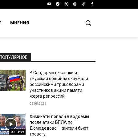
И
МНЕНИЯ
ПОПУЛЯРНОЕ
В Сандармохе казаки и
«Русская община» окружали
российскими триколорами
участников акции памяти
жертв репрессий
05.08.2026
Химикаты попали в водоемы
после атаки БПЛА по
Домодедово — жители бьют
00:04:39
тревогу