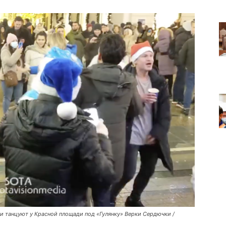
чи танцуют у Красной площади под «Гулянку» Верки Сердючки /