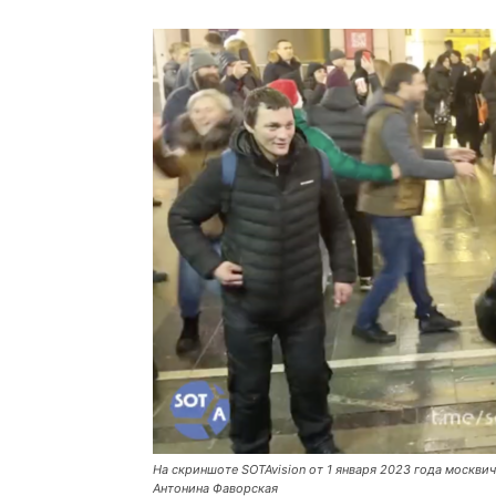
На скриншоте SOTAvision от 1 января 2023 года москви
Антонина Фаворская