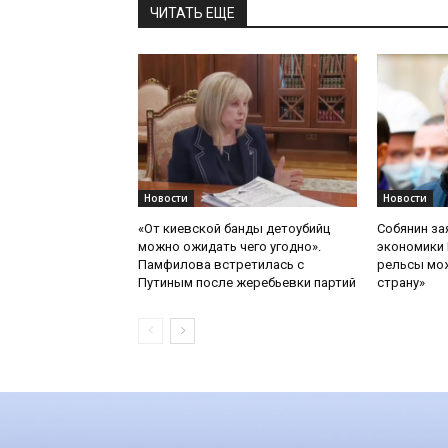
ЧИТАТЬ ЕЩЕ
Новости
Новости
«От киевской банды детоубийц
Собянин за
можно ожидать чего угодно».
экономики 
Памфилова встретилась с
рельсы мож
Путиным после жеребьевки партий
страну»