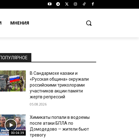
И
МНЕНИЯ
ПОПУЛЯРНОЕ
В Сандармохе казаки и
«Русская община» окружали
российскими триколорами
участников акции памяти
жертв репрессий
05.08.2026
Химикаты попали в водоемы
после атаки БПЛА по
Домодедово — жители бьют
00:04:39
тревогу