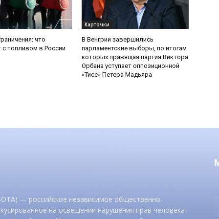
Карточки
граничения: что
В Венгрии завершились
 с топливом в России
парламентские выборы, по итогам
которых правящая партия Виктора
Орбана уступает оппозиционной
«Тисе» Петера Мадьяра
 SOTA) — российское независимое общественно-
окусированное на освещении нарушения прав человека