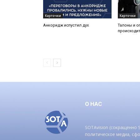
Карточки
Карточки
Анкоридж испустил дух
Талоны и о
происходит
О НАС
SOTAvision (сокращенно
политическое медиа, сф