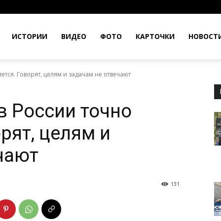
ИСТОРИИ
ВИДЕО
ФОТО
КАРТОЧКИ
НОВОСТ
тся. Говорят, целям и задачам не отвечают
в России точно
рят, целям и
чают
131