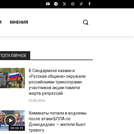
И
МНЕНИЯ
ПОПУЛЯРНОЕ
В Сандармохе казаки и
«Русская община» окружали
российскими триколорами
участников акции памяти
жертв репрессий
05.08.2026
Химикаты попали в водоемы
после атаки БПЛА по
Домодедово — жители бьют
00:04:39
тревогу