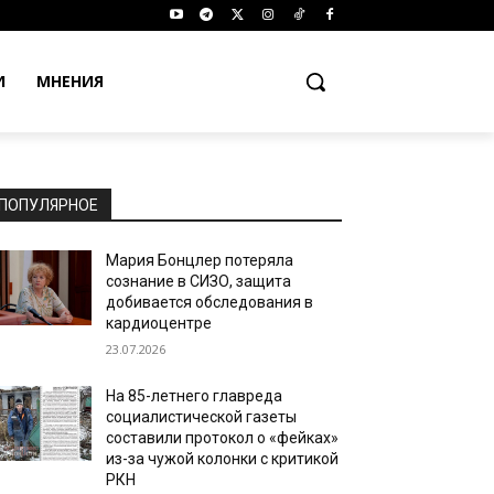
И
МНЕНИЯ
ПОПУЛЯРНОЕ
Мария Бонцлер потеряла
сознание в СИЗО, защита
добивается обследования в
кардиоцентре
23.07.2026
На 85-летнего главреда
социалистической газеты
составили протокол о «фейках»
из-за чужой колонки с критикой
РКН