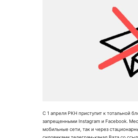
С 1 апреля РКН приступит к тотальной бл
запрещенными Instagram и Facebook. Мес
мобильные сети, так и через стационарн
силовиками телеграм-канал Baza со ссыл