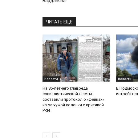
Варданяна
ЧИТАТЬ ЕЩЕ
Новости
Новости
На 85-летнего главреда
В Подмоск
социалистической газеты
истребител
составили протокол о «фейках»
из-за чужой колонки с критикой
РКН