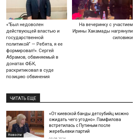
«“Был недоволен
На вечеринку с участием
действующей властью и
Ирины Хакамады нагрянули
государственной
силовики
политикой” — Ребята, я ее
формировал!». Сергей
Абрамов, обвиняемый в
донатах ФБК,
раскритиковал в суде
позицию обвинения
ЧИТАТЬ ЕЩЕ
«От киевской банды детоубийц можно
ожидать чего угодно». Памфилова
встретилась с Путиным после
жеребьевки партий
Новости
05.08.2026