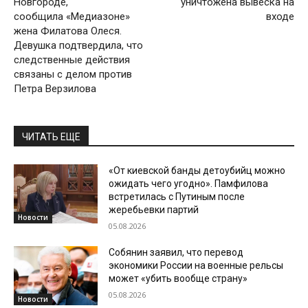
Новгороде,
уничтожена вывеска на
сообщила «Медиазоне»
входе
жена Филатова Олеся.
Девушка подтвердила, что
следственные действия
связаны с делом против
Петра Верзилова
ЧИТАТЬ ЕЩЕ
«От киевской банды детоубийц можно
ожидать чего угодно». Памфилова
встретилась с Путиным после
жеребьевки партий
Новости
05.08.2026
Собянин заявил, что перевод
экономики России на военные рельсы
может «убить вообще страну»
05.08.2026
Новости