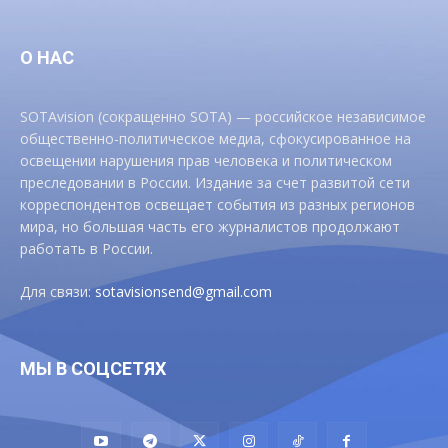
О НАС
SOTAvision (сокращенно SOTA) — российское независимое
общественно-политическое медиа, сфокусированное на
освещении нарушения прав человека и политическом
преследовании в России. Издание за счет развитой сети
корреспондентов освещает события из разных регионов
мира, но большая часть его журналистов продолжают
работать в России.
Для связи:
sotavisionsend@gmail.com
МЫ В СОЦСЕТЯХ