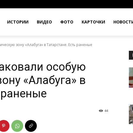
ИСТОРИИ
ВИДЕО
ФОТО
КАРТОЧКИ
НОВОСТ
ческую зону «Алабуга» в Татарстане. Есть раненые
аковали особую
ону «Алабуга» в
ь раненые
44