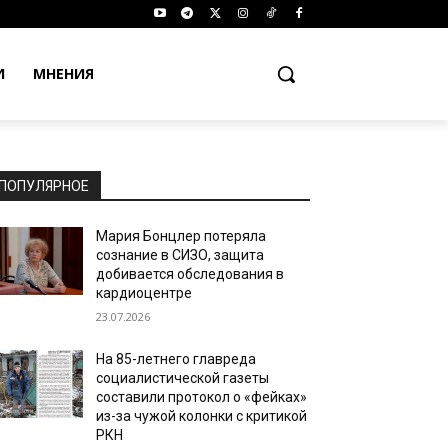
И
МНЕНИЯ
ПОПУЛЯРНОЕ
Мария Бонцлер потеряла
сознание в СИЗО, защита
добивается обследования в
кардиоцентре
23.07.2026
На 85-летнего главреда
социалистической газеты
составили протокол о «фейках»
из-за чужой колонки с критикой
РКН