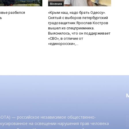
Мнения
овье разбился
«Крым наш, надо брать Одессу».
ь
Снятый с выборов петербургский
градозащитник Ярослав Костров
вышел из спецприемника.
Выяснилось, что он поддерживает
«СВО», в отличие от
«единоросски»,...
 SOTA) — российское независимое общественно-
окусированное на освещении нарушения прав человека