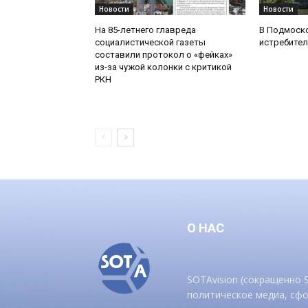
Новости
Новости
На 85-летнего главреда
В Подмоск
социалистической газеты
истребител
составили протокол о «фейках»
из-за чужой колонки с критикой
РКН
О НАС
SOTAvision (сокращенно
политическое медиа, сф