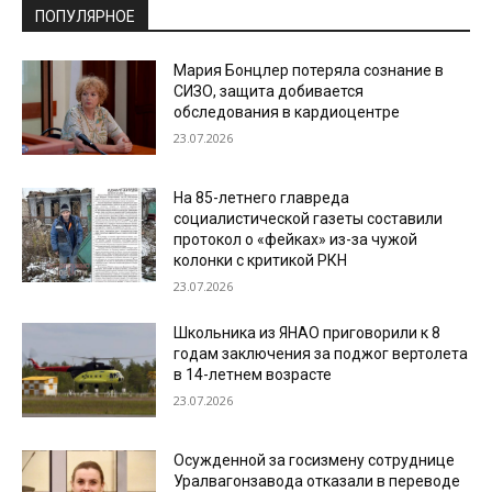
ПОПУЛЯРНОЕ
Мария Бонцлер потеряла сознание в
СИЗО, защита добивается
обследования в кардиоцентре
23.07.2026
На 85-летнего главреда
социалистической газеты составили
протокол о «фейках» из-за чужой
колонки с критикой РКН
23.07.2026
Школьника из ЯНАО приговорили к 8
годам заключения за поджог вертолета
в 14-летнем возрасте
23.07.2026
Осужденной за госизмену сотруднице
Уралвагонзавода отказали в переводе