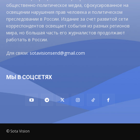
общественно-политическое медиа, сфокусированное на
освещении нарушения прав человека и политическом
преследовании в России. Издание за счет развитой сети
корреспондентов освещает события из разных регионов
мира, но большая часть его журналистов продолжают
работать в России.
Для связи:
sotavisionsend@gmail.com
МЫ В СОЦСЕТЯХ
© Sota Vision