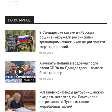
ПОПУЛЯРНОЕ
В Сандармохе казаки и «Русская
община» окружали российскими
триколорами участников акции памяти
жертв репрессий
05.08.2026
Химикаты попали в водоемы после
атаки БПЛА по Домодедово — жители
бьют тревогу
05.08.2026
00:04:39
«От киевской банды детоубийц можно
ожидать чего угодно». Памфилова
встретилась с Путиным после
жеребьевки партий