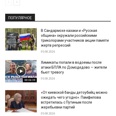
ПОПУЛЯРНОЕ
В Сандармохе казаки и «Русская
община» окружали российскими
триколорами участников акции памяти
жертв репрессий
05.08.2026
Химикаты попали в водоемы после
атаки БПЛА по Домодедово — жители
бьют тревогу
05.08.2026
00:04:39
«От киевской банды детоубийц можно
ожидать чего угодно». Памфилова
встретилась с Путиным после
жеребьевки партий
05.08.2026