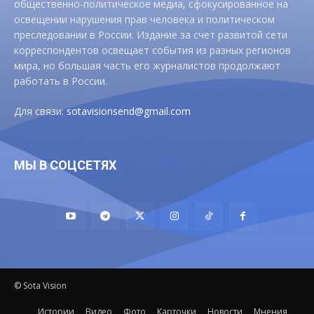
общественно-политическое медиа, сфокусированное на
освещении нарушения прав человека и политическом
преследовании в России. Издание за счет развитой сети
корреспондентов освещает события из разных регионов
мира, но большая часть его журналистов продолжают
работать в России.
Для связи:
sotavisionsend@gmail.com
МЫ В СОЦСЕТЯХ
© Sota Vision
Истории
Видео
Фото
Карточки
Новости
Мнения