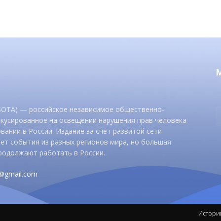
 SOTA) — российское независимое общественно-
окусированное на освещении нарушения прав человека
вании в России. Издание за счет развитой сети
ет события из разных регионов мира, но большая
родолжают работать в России.
d@gmail.com
Истори