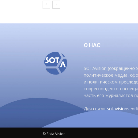
О НАС
SOTAvision (сокращенно
политическое медиа, сф
и политическом преследо
корреспондентов освеща
часть его журналистов п
Для связи:
sotavisionsen
© Sota Vision