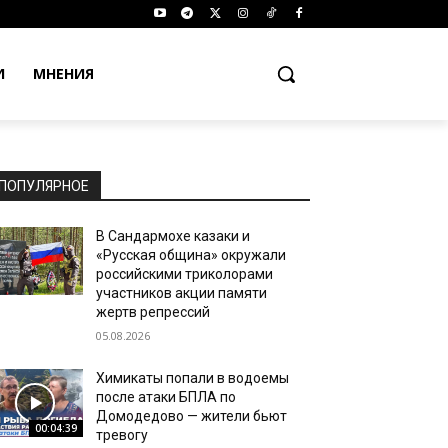
И
МНЕНИЯ
ПОПУЛЯРНОЕ
В Сандармохе казаки и
«Русская община» окружали
российскими триколорами
участников акции памяти
жертв репрессий
05.08.2026
Химикаты попали в водоемы
после атаки БПЛА по
Домодедово — жители бьют
00:04:39
тревогу