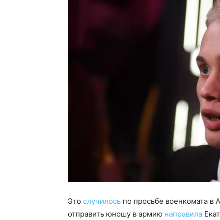
Это
случилось
по просьбе военкомата в 
отправить юношу в армию
направила
Екат