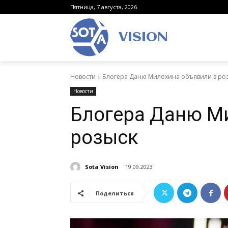
Пятница, 7 августа, 2026
VISION
Новости
Блогера Даню Милохина объявили в ро
Новости
Блогера Даню М
розыск
Sota Vision
19.09.2023
Поделиться