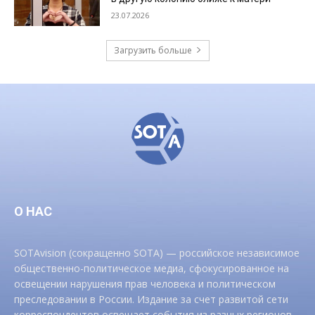
23.07.2026
Загрузить больше
О НАС
SOTAvision (сокращенно SOTA) — российское независимое
общественно-политическое медиа, сфокусированное на
освещении нарушения прав человека и политическом
преследовании в России. Издание за счет развитой сети
корреспондентов освещает события из разных регионов