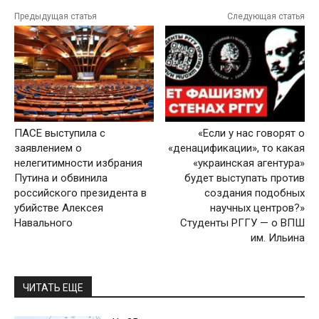
Предыдущая статья
Следующая статья
ПАСЕ выступила с
«Если у нас говорят о
заявлением о
«денацификации», то какая
нелегитимности избрания
«украинская агентура»
Путина и обвинила
будет выступать против
российского президента в
создания подобных
убийстве Алексея
научных центров?»
Навального
Студенты РГГУ — о ВПШ
им. Ильина
ЧИТАТЬ ЕЩЕ