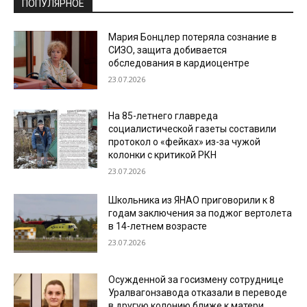
ПОПУЛЯРНОЕ
Мария Бонцлер потеряла сознание в
СИЗО, защита добивается
обследования в кардиоцентре
23.07.2026
На 85-летнего главреда
социалистической газеты составили
протокол о «фейках» из-за чужой
колонки с критикой РКН
23.07.2026
Школьника из ЯНАО приговорили к 8
годам заключения за поджог вертолета
в 14-летнем возрасте
23.07.2026
Осужденной за госизмену сотруднице
Уралвагонзавода отказали в переводе
в другую колонию ближе к матери