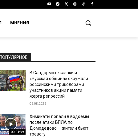
И
МНЕНИЯ
ПОПУЛЯРНОЕ
В Сандармохе казаки и
«Русская община» окружали
российскими триколорами
участников акции памяти
жертв репрессий
05.08.2026
Химикаты попали в водоемы
после атаки БПЛА по
Домодедово — жители бьют
00:04:39
тревогу