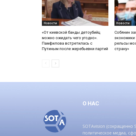
Новости
Новости
«От киевской банды детоубийц
Собянин за
можно ожидать чего угодно».
экономики 
Памфилова встретилась с
рельсы мож
Путиным после жеребьевки партий
страну»
О НАС
SOTAvision (сокращенно
политическое медиа, сф