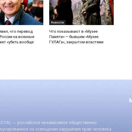
Новости
явил, что перевод
Что показывают в «Музее
России на военные
Памяти» — бывшем «Музее
ет «убить вообще
ГУЛАГа», закрытом властями
 SOTA) — российское независимое общественно-
окусированное на освещении нарушения прав человека