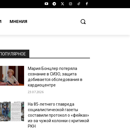
И
МНЕНИЯ
ПОПУЛЯРНОЕ
Мария Бонцлер потеряла
сознание в СИЗО, защита
добивается обследования в
кардиоцентре
23.07.2026
На 85-летнего главреда
социалистической газеты
составили протокол о «фейках»
из-за чужой колонки с критикой
РКН