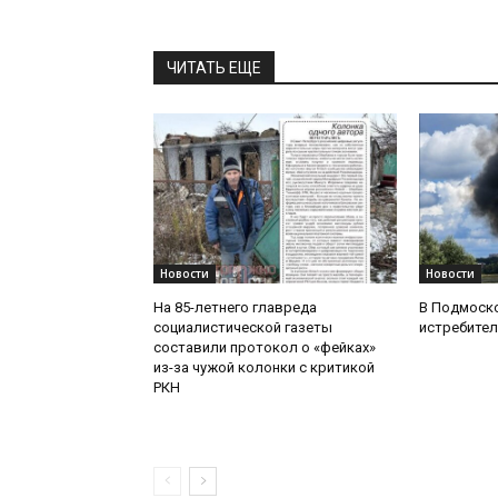
ЧИТАТЬ ЕЩЕ
Новости
Новости
На 85-летнего главреда
В Подмоск
социалистической газеты
истребител
составили протокол о «фейках»
из-за чужой колонки с критикой
РКН