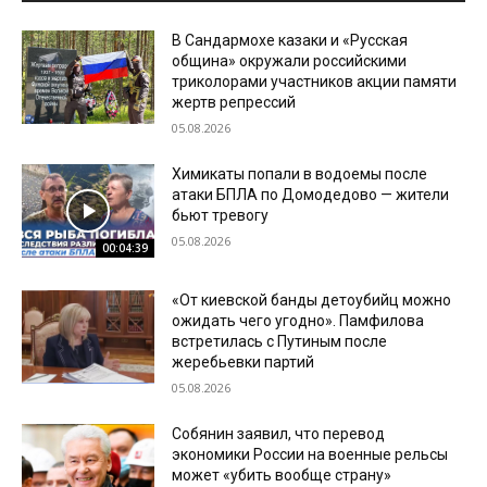
В Сандармохе казаки и «Русская
община» окружали российскими
триколорами участников акции памяти
жертв репрессий
05.08.2026
Химикаты попали в водоемы после
атаки БПЛА по Домодедово — жители
бьют тревогу
05.08.2026
00:04:39
«От киевской банды детоубийц можно
ожидать чего угодно». Памфилова
встретилась с Путиным после
жеребьевки партий
05.08.2026
Собянин заявил, что перевод
экономики России на военные рельсы
может «убить вообще страну»