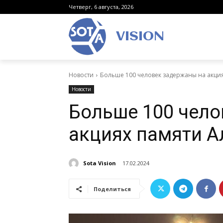
Четверг, 6 августа, 2026
VISION
Новости
Больше 100 человек задержаны на акци
Новости
Больше 100 чело
акциях памяти А
Sota Vision
17.02.2024
Поделиться