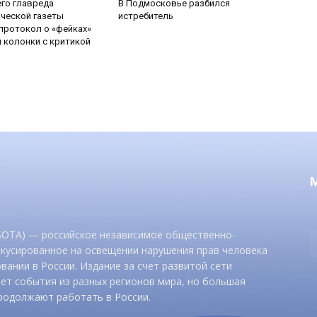
его главреда
В Подмосковье разбился
ческой газеты
истребитель
протокол о «фейках»
й колонки с критикой
 SOTA) — российское независимое общественно-
окусированное на освещении нарушения прав человека
вании в России. Издание за счет развитой сети
ет события из разных регионов мира, но большая
родолжают работать в России.