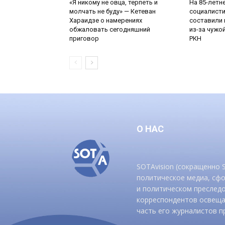
«Я никому не овца, терпеть и
На 85-летн
молчать не буду» — Кетеван
социалисти
Хараидзе о намерениях
составили 
обжаловать сегодняшний
из-за чужо
приговор
РКН
О НАС
SOTAvision (сокращенно
политическое медиа, сф
и политическом преследо
корреспондентов освеща
часть его журналистов п