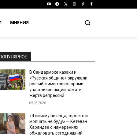
И
МНЕНИЯ
ПОПУЛЯРНОЕ
В Сандармохе казаки и
«Русская община» окружали
российскими триколорами
участников акции памяти
жертв репрессий
05.08.2026
«Я никому не овца, терпеть и
молчать не буду» — Кетеван
Хараидзе о намерениях
обжаловать сегодняшний