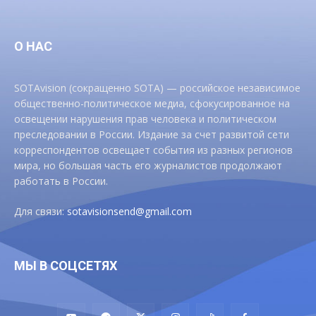
О НАС
SOTAvision (сокращенно SOTA) — российское независимое
общественно-политическое медиа, сфокусированное на
освещении нарушения прав человека и политическом
преследовании в России. Издание за счет развитой сети
корреспондентов освещает события из разных регионов
мира, но большая часть его журналистов продолжают
работать в России.
Для связи:
sotavisionsend@gmail.com
МЫ В СОЦСЕТЯХ