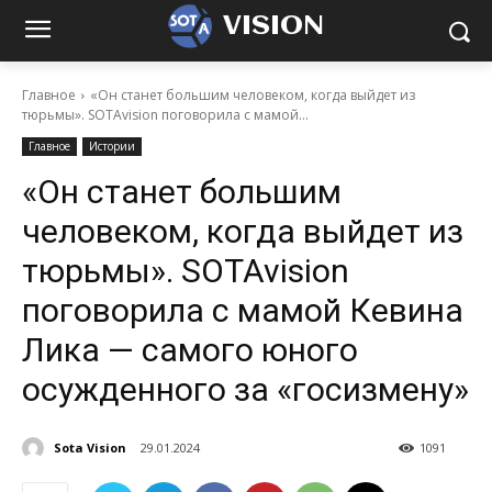
VISION
Главное
«Он станет большим человеком, когда выйдет из
тюрьмы». SOTAvision поговорила с мамой...
Главное
Истории
«Он станет большим
человеком, когда выйдет из
тюрьмы». SOTAvision
поговорила с мамой Кевина
Лика — самого юного
осужденного за «госизмену»
Sota Vision
29.01.2024
1091