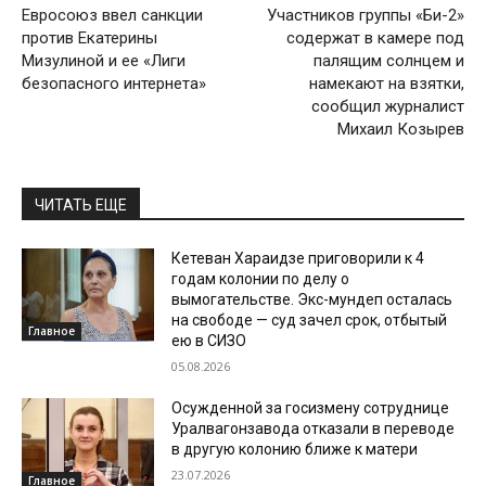
Евросоюз ввел санкции
Участников группы «Би-2»
против Екатерины
содержат в камере под
Мизулиной и ее «Лиги
палящим солнцем и
безопасного интернета»
намекают на взятки,
сообщил журналист
Михаил Козырев
ЧИТАТЬ ЕЩЕ
Кетеван Хараидзе приговорили к 4
годам колонии по делу о
вымогательстве. Экс-мундеп осталась
на свободе — суд зачел срок, отбытый
Главное
ею в СИЗО
05.08.2026
Осужденной за госизмену сотруднице
Уралвагонзавода отказали в переводе
в другую колонию ближе к матери
23.07.2026
Главное