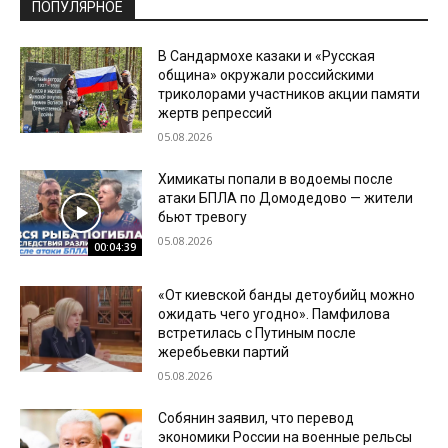
ПОПУЛЯРНОЕ
В Сандармохе казаки и «Русская
община» окружали российскими
триколорами участников акции памяти
жертв репрессий
05.08.2026
Химикаты попали в водоемы после
атаки БПЛА по Домодедово — жители
бьют тревогу
05.08.2026
00:04:39
«От киевской банды детоубийц можно
ожидать чего угодно». Памфилова
встретилась с Путиным после
жеребьевки партий
05.08.2026
Собянин заявил, что перевод
экономики России на военные рельсы